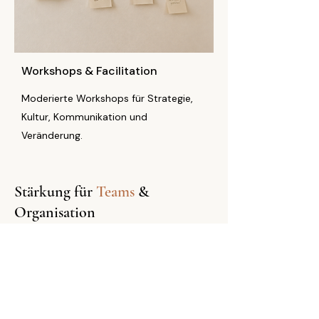
Workshops & Facilitation
Moderierte Workshops für Strategie,
Kultur, Kommunikation und
Veränderung.
Stärkung für
Teams
&
Organisation
Resilienz entwickeln. Zusammenarbeit
stärken. Kultur gestalten.
Ich begleite Organisationen, Teams aus
Verkaufs-, Dienstleistungsbereich, Fach-
und Führungskräfte dabei, Wirkung